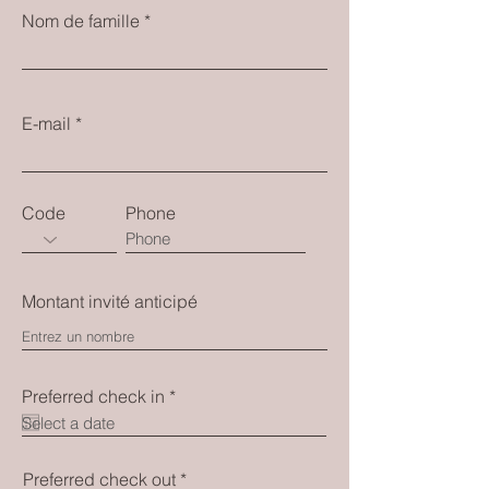
Nom de famille
E-mail
Code
Phone
Montant invité anticipé
r
Preferred check in
*
e
q
u
i
r
Preferred check out
*
r